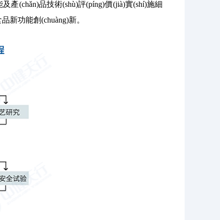
品技術(shù)評(píng)價(jià)實(shí)施細
功能創(chuàng)新。