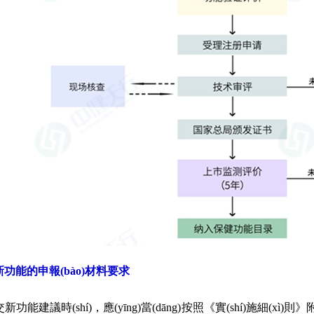
能的申報(bào)材料要求
建議時(shí)，應(yīng)當(dāng)按照《實(shí)施細(xì)