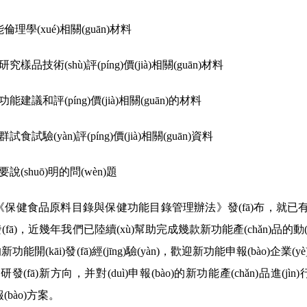
理學(xué)相關(guān)材料
品技術(shù)評(píng)價(jià)相關(guān)材料
建議和評(píng)價(jià)相關(guān)的材料
試驗(yàn)評(píng)價(jià)相關(guān)資料
(shuō)明的問(wèn)題
保健食品原料目錄與保健功能目錄管理辦法》發(fā)布，就已有很多
發(fā)，近幾年我們已陸續(xù)幫助完成幾款新功能產(chǎn)品的動(dò
貴的新功能開(kāi)發(fā)經(jīng)驗(yàn)，歡迎新功能申報(bào)企
研發(fā)新方向，并對(duì)申報(bào)的新功能產(chǎn)品進(jìn)行全
bào)方案。