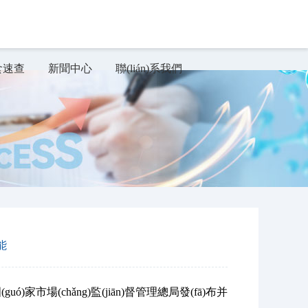
食速查
新聞中心
聯(lián)系我們
能
)家市場(chǎng)監(jiān)督管理總局發(fā)布并