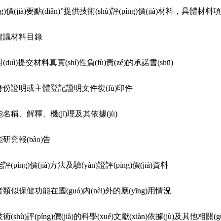
g)價(jià)要點(diǎn)”提供技術(shù)評(píng)價(jià)材料，具體材料
建議材料目錄
uì)提交材料真實(shí)性負(fù)責(zé)的承諾書(shū)
份證明或主體登記證明文件復(fù)印件
、解釋、機(jī)理及其依據(jù)
究報(bào)告
íng)價(jià)方法及驗(yàn)證評(píng)價(jià)資料
似保健功能在國(guó)內(nèi)外的應(yīng)用情況
hù)評(píng)價(jià)的科學(xué)文獻(xiàn)依據(jù)及其他相關(g