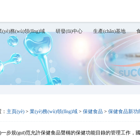
洲精品在线_婷婷一本和五月丁香
(yè)務(wù)領(lǐng)域
研發(fā)中心
生產(chǎn)基地
置：
主頁(yè)
>
業(yè)務(wù)領(lǐng)域
>
保健食品
>
保健食品新功
步規(guī)范允許保健食品聲稱的保健功能目錄的管理工作，國(guó