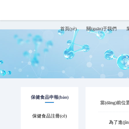
超碰视频_国模91视频_操老熟女视频_亚
首頁(yè)
關(guān)于我們
業
保健食品申報(bào)
當(dāng)前位
保健食品注冊(cè)
為了進(jìn)一