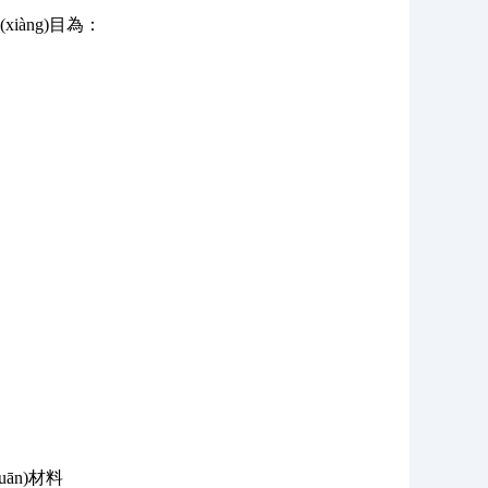
項(xiàng)目為：
uān)材料