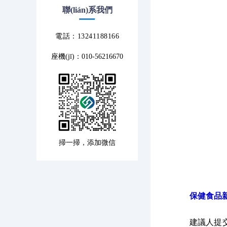
聯(lián)系我們
電話：13241188166
座機(jī)：010-56216670
掃一掃，添加微信
保健食品新功
建議人提交新功能