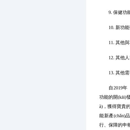
9. 保健功能倫
10. 新功能研究樣
11. 其他與功能
12. 其他人群試食
13. 其他需要說
自2019年《
功能的開(kāi)
à)，獲得寶
能新產(chǎn)品
行、保障的申報(