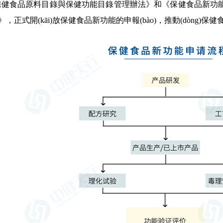
《保健食品原料目錄與保健功能目錄管理辦法》和《保健食品新功能及產(chǎn)
，正式開(kāi)放保健食品新功能的申報(bào)，推動(dòng)保健食品新