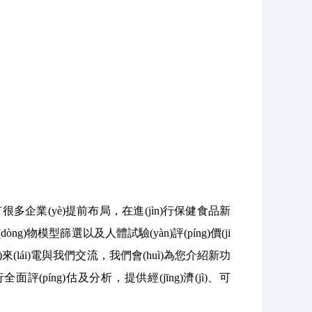
企業(yè)提前布局，在進(jìn)行保健食品新
ng)物模型篩選以及人體試驗(yàn)評(píng)價(ji
業(yè)來(lái)電與我們交流，我們會(huì)為您介紹新功
面評(píng)估及分析，提供經(jīng)濟(jì)、可